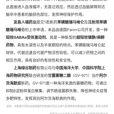
丛直接进入血液循环，无首过效应，然后透过血脑屏障到达
脑卒中患者的脑损伤部位，发挥神经保护作用。
宜昌人福药业
提交1类新药
苯磺酸瑞马唑仑
及
注射用苯磺
酸瑞马唑仑
的上市申请，本品由德国Paion公司开发，是一种
短效
GABAa受体激动剂
。其是一种新型的
超短效镇静/麻醉
药物
，具有水溶性以及半衰期短的特点。苯磺酸瑞马唑仑起
效快，代谢迅速且代谢产物活性较低，可以减少药物之间的
相互作用，具有良好的有效性和安全性。
上海绿谷制药
有限公司与
中国海洋大学
、
中国科学院上
海药物研究所
联合研发的
甘露寡糖二酸
（GV-971）治疗
阿尔
茨海默症
新药。GV-971是一种海洋来源的寡糖药物，可通过
抑制β淀粉样蛋白聚集、调节肠道菌群失衡、降低神经炎症等
多靶特性，发挥其抗阿尔茨海默病的作用。
说明：本数据为柯研战线根据药智数据的药品注册与受理等相关数据进行整理，具体注册审
批情况以CDE发布正式通知为准，如转载请标明出处