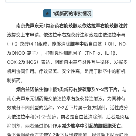
★
1类新药的审批情况
南京先声东元
1类新药
右旋莰醇
及
依达拉奉右旋莰醇注射
液
提交上市申请。依达拉奉右旋莰醇注射液是由依达拉奉与
(+)-2-莰醇(4:1)组成，能够清除
脑卒中
后自由基（·OH、NO·
及ONOO-离子），抑制炎性细胞因子（TNF-α、IL-1β、
COX-2及iNOS）表达，阻断自由基与炎性互生循环，发挥多
机制协同作用。疗效显著、安全性高，是用于脑卒中的新机
制新药。
烟台益诺依生物
申报1类新药
右旋莰醇
及
Y-2舌下片
，与
南京先声东元制药提交依达拉奉右旋莰醇注射液，为同种有
效成分不同剂型的品种。Y-2舌下片属于复方制剂，活性成分
为依达拉奉和(+)-2-莰醇，前者是自由基清除剂，后者是炎症
抑制剂，两者通过协同作用
减少脑卒中引起的脑细胞死亡
。
舌下含服给药方式使Y-2舌下片迅速崩解，经过舌下黏膜静脉