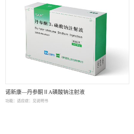
诺新康—丹参酮ⅡA磺酸钠注射液
功能：适应症：见说明书