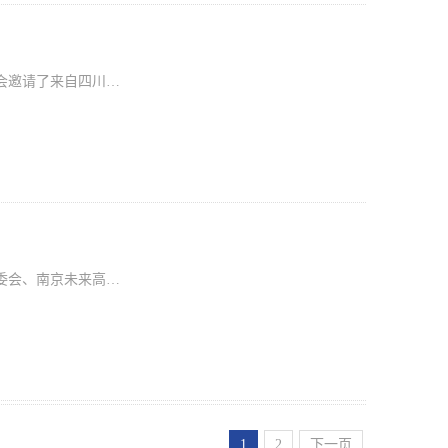
会邀请了来自四川…
委会、南京未来高…
1
2
下一页