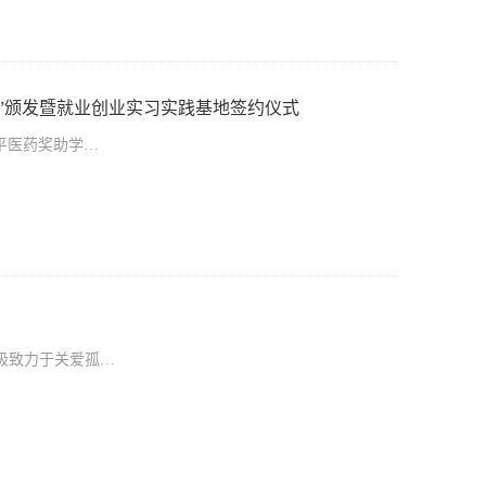
金”颁发暨就业创业实习实践基地签约仪式
菲平医药奖助学…
积极致力于关爱孤…