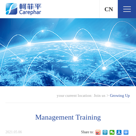
CN
your current location:
Join us
>
Growing Up
Management Training
2021.05.06
Share to: